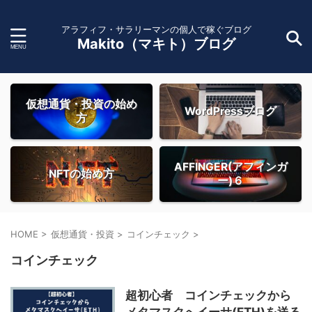
アラフィフ・サラリーマンの個人で稼ぐブログ
Makito（マキト）ブログ
仮想通貨・投資の始め
WordPressブログ
方
AFFINGER(アフィンガ
NFTの始め方
ー)６
HOME
>
仮想通貨・投資
>
コインチェック
>
コインチェック
超初心者 コインチェックから