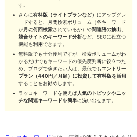
す。
さらに
有料版（ライトプランなど）
にアップグレ
ードすると、月間検索ボリューム（各キーワード
が
月に何回検索
されているか）や
関連語の抽出
、
競合サイトのキーワード分析
など、SEOに役立つ
機能も利用できます。
無料版でも十分便利ですが、検索ボリュームがわ
かるだけでもキーワードの優先度判断に役立つた
め、ブログで稼ぎたい人は、最低でも
エントリー
プラン（440円／月額）に投資して有料版を活用
することをお勧めします。
ラッコキーワードを使えば
人気のトピック
や
ニッ
チな関連キーワード
を
簡単
に洗い出せます。