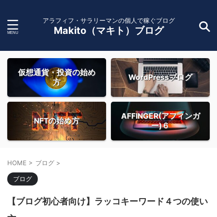
アラフィフ・サラリーマンの個人で稼ぐブログ
Makito（マキト）ブログ
仮想通貨・投資の始め
WordPressブログ
方
AFFINGER(アフィンガ
NFTの始め方
ー)６
HOME
>
ブログ
>
ブログ
【ブログ初心者向け】ラッコキーワード４つの使い