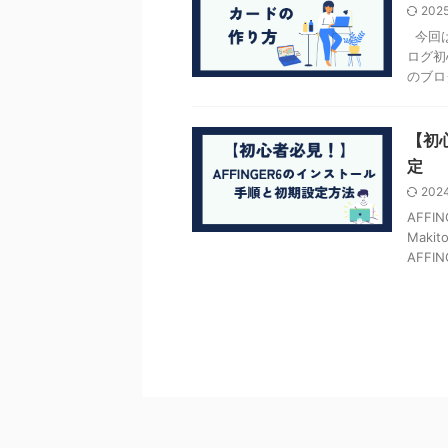
202
今回は
ログ初
のブロ
【初
定
202
AFF
Mak
AFFING