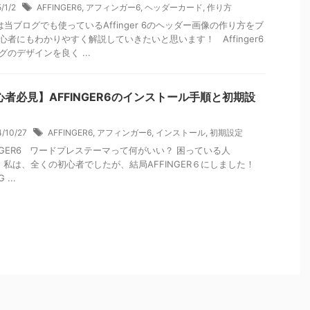
5/1/2
AFFINGER6
,
アフィンガー6
,
ヘッダーカード
,
作り方
当ブログでも使っているAffinger 6のヘッダー画像の作り方をブ
心者にもわかりやすく解説していきたいと思います！ Affinger6
グのデザインを良く ...
心者必見】AFFINGER6のインストール手順と初期設
4/10/27
AFFINGER6
,
アフィンガー6
,
インストール
,
初期設定
INGER6 ワードプレステーマって何がいい？ 困っている人
ito 私は、全くの初心者でしたが、結局AFFINGER６にしました！
 ...