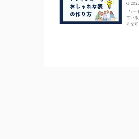
202
ワード
ている
方を知